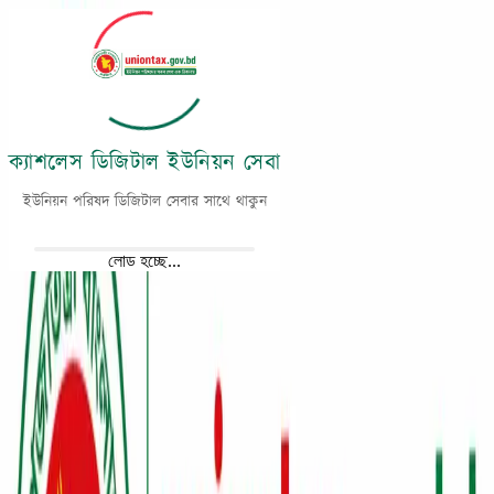
স্বাগতম ডিজিটাল ইউনিয়ন ট্যাক্স সিস্টেমে (v2)
লোড হচ্ছে...
ভিজিটর :
০
ইউনিয়ন নির্বাচন করুন
ক্যাশলেস ডিজিটাল ইউনিয়ন সেবা
ইউনিয়ন পরিষদ ডিজিটাল সেবার সাথে থাকুন
আপনার ইউনিয়ন নির্বাচন করতে এখানে ক্লিক করুন
লোড হচ্ছে...
মেনু
হোম
ইউপি সেবা পরিচিতি
নাগরিক সেবা
গ্রাম আদালত
অন্যান্য
সনদ যাচাই
নোটিশ