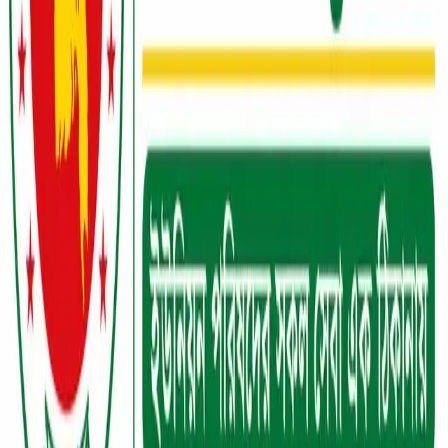
সোহাগ চন্দ্র সাহা
সিনিয়র সহকারী সচিব (ওএসডি)
জনপ্রশাসন মন্ত্রণালয়
প্রাক্তন উপজেলা নির্বাহী অফিসার তেঁতুলিয়া